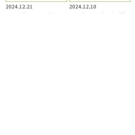
2024.12.21
2024.12.10
原 香桃美さん「高校生
【理科部】高大連携「神
ICT Conference 2024」
大麦酒計画」KU Laugh
の代表として、総務省、こ
to Beer2024完成
ども家庭庁、文部科学省
に提言を発表
トピックス
2024.11.26
原 香桃美さん、「グロー
バルユース国連大使」と
して神奈川県副知事、横
浜市長を表敬訪問しまし