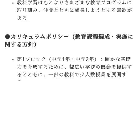
教科学習はもとよりさまざまな教育プログラムに
取り組み、仲間とともに成長しようとする意欲が
ある。
●カリキュラムポリシー（教育課程編成・実施に
関する方針）
第1ブロック（中学1年・中学2年）：確かな基礎
力を育成するために、幅広い学びの機会を提供す
るとともに、一部の教科で少人数授業を展開す
る。
第2ブロック（中学3年・高校1年）：自らの可能
性を広げるための応用力の育成を図り、幅広い学
びの機会を提供するとともに、一部の教科で習熟
度別の授業を展開する。
第3プロック（高校2年・高校3年）：学習の深化
と、希望する進路実現のための実践力の育成を図