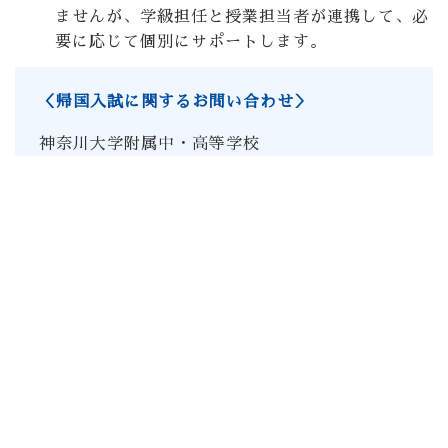
ませんが、学級担任と授業担当者が連携して、必
要に応じて個別にサポートします。
＜帰国入試に関するお問い合わせ＞
神奈川大学附属中・高等学校
電話：045-934-6211
メール：
fuzoku-koho@kanagawa-u.ac.jp
PAGE TOP
プライバシーポリシー
このサイトについて
神奈川大学