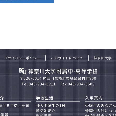
プライバシーポリシー
このサイトについて
神奈川大学
〒226-0014 神奈川県横浜市緑区台村町800
Tel.045-934-6211
Fax.045-934-6509
介
学校生活
入学案内
続ける生徒」を育
神大附属生の1日
受験生のみなさ
に
部活動紹介
帰国生入試につ
の学習
学校行事
学校説明会・入