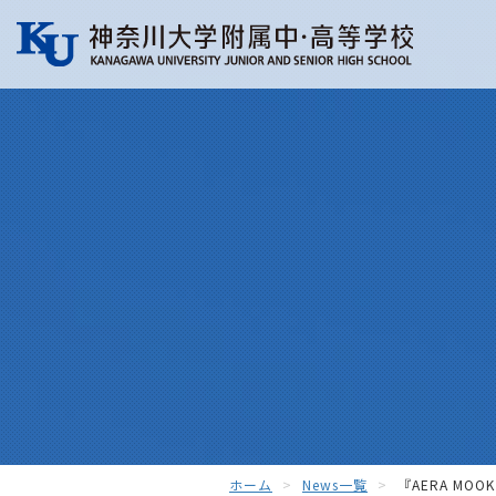
ホーム
News一覧
『AERA M