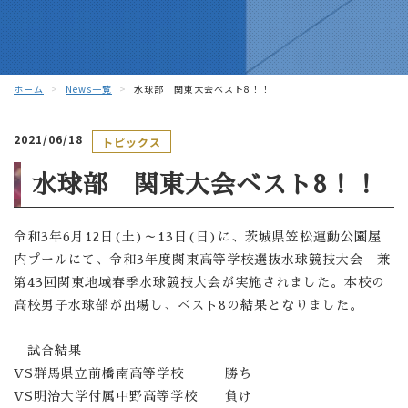
ホーム
News一覧
水球部 関東大会ベスト8！！
2021/06/18
トピックス
水球部 関東大会ベスト8！！
令和
3
年
6
月
12
日
(
土
)
～
13
日
(
日
)
に、茨城県笠松運動公園屋
内プールにて、令和
3
年度関東高等学校選抜水球競技大会 兼
第
43
回関東地域春季水球競技大会が実施されました。本校の
高校男子水球部が出場し、ベスト
8
の結果となりました。
試合結果
VS
群馬県立前橋南高等学校 勝ち
VS
明治大学付属中野高等学校 負け