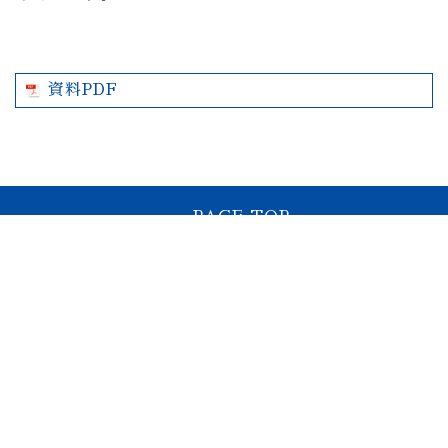
資料PDF
PAGE TOP
プライバシーポリシー
このサイトについて
神奈川大学
〒226-0014 神奈川県横浜市緑区台村町800
Tel.045-934-6211
Fax.045-934-6509