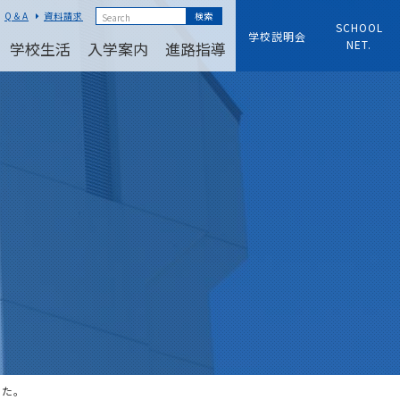
Q＆A
資料請求
SCHOOL
学校説明会
NET.
学校生活
入学案内
進路指導
した。