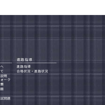
進路指導
んへ
進路指導
いて
合格状況・進路状況
試説明
ウォーク
学費
出願
ト
入試問題