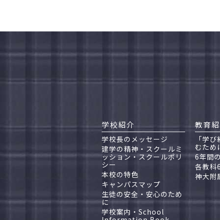
学校紹介
教育紹
学校長のメッセージ
「学び
むため
建学の精神・スクールミ
ッション・スクールポリ
6年間
シー
各教科
本校の特色
神大附
キャンパスマップ
生徒の安全・安心のため
に
学校案内・School
Information Book